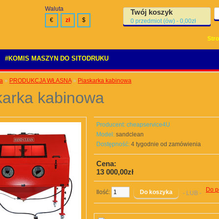
Waluta
Twój koszyk
€
zł
$
0 przedmiot (ów) - 0,00zł
Str
#KOMIS MASZYN DO SITODRUKU
a
»
PRODUKCJA WŁASNA
»
Piaskarka kabinowa
karka kabinowa
Producent:
cheapservice4U
Model:
sandclean
Dostępność:
4 tygodnie od zamówienia
Cena:
13 000,00zł
Do p
Ilość:
- LUB -