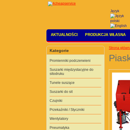
Język
AKTUALNOŚCI
PRODUKCJA WŁASNA
Strona główn
Kategorie
Pias
Promienniki podczerwieni
Suszarki międzystacyjne do
sitodruku
Tunele suszące
Suszarki do sit
Czujniki
Przekaźniki / Styczniki
Wentylatory
Pneumatyka