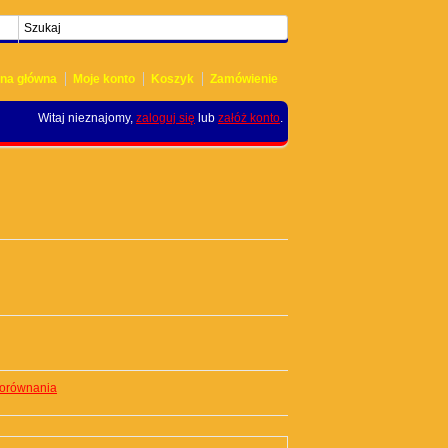
ona główna
Moje konto
Koszyk
Zamówienie
Witaj nieznajomy,
zaloguj się
lub
załóż konto
.
orównania