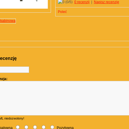
(
0
/5)
0 recenzji
|
Napisz recenzję
Poleć
recenzję
:
nzja:
L niedozwolony!
gatywna
Pozytywna